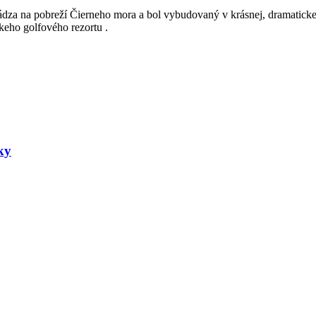
dza na pobreží Čierneho mora a bol vybudovaný v krásnej, dramatickej 
keho golfového rezortu .
ky