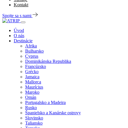
Kontakt
Spojte sa s nami
Úvod
O nás
Destinácie
Afrika
Bulharsko
Cyprus
Dominikánska Republika
Francúzsko
Grécko
Jamaica
Mallorca
Maurícius
Maroko
Omán
Portugalsko a Madeira
Rusko
Španielsko a Kanárske ostrovy
Slovinsko
Taliansko