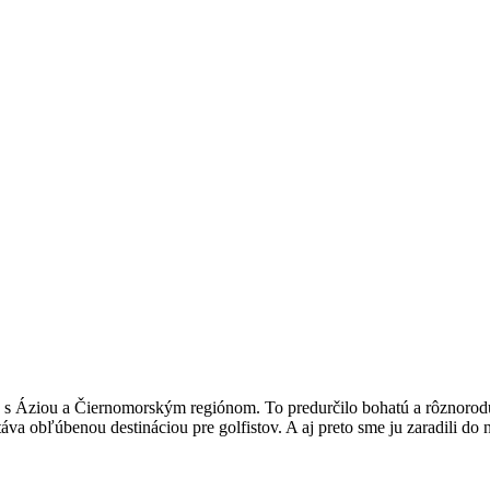
 s Áziou a Čiernomorským regiónom. To predurčilo bohatú a rôznorodú 
a obľúbenou destináciou pre golfistov. A aj preto sme ju zaradili do 