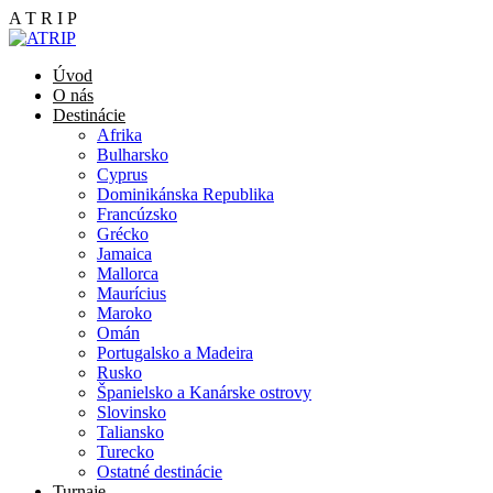
A
T
R
I
P
Úvod
O nás
Destinácie
Afrika
Bulharsko
Cyprus
Dominikánska Republika
Francúzsko
Grécko
Jamaica
Mallorca
Maurícius
Maroko
Omán
Portugalsko a Madeira
Rusko
Španielsko a Kanárske ostrovy
Slovinsko
Taliansko
Turecko
Ostatné destinácie
Turnaje