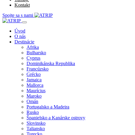
Kontakt
Spojte sa s nami
Úvod
O nás
Destinácie
Afrika
Bulharsko
Cyprus
Dominikánska Republika
Francúzsko
Grécko
Jamaica
Mallorca
Maurícius
Maroko
Omán
Portugalsko a Madeira
Rusko
Španielsko a Kanárske ostrovy
Slovinsko
Taliansko
Turecko