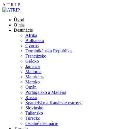
A
T
R
I
P
Úvod
O nás
Destinácie
Afrika
Bulharsko
Cyprus
Dominikánska Republika
Francúzsko
Grécko
Jamaica
Mallorca
Maurícius
Maroko
Omán
Portugalsko a Madeira
Rusko
Španielsko a Kanárske ostrovy
Slovinsko
Taliansko
Turecko
Ostatné destinácie
Turnaje