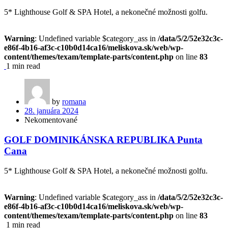
5* Lighthouse Golf & SPA Hotel, a nekonečné možnosti golfu.
Warning
: Undefined variable $category_ass in
/data/5/2/52e32c3c-
e86f-4b16-af3c-c10b0d14ca16/meliskova.sk/web/wp-
content/themes/texam/template-parts/content.php
on line
83
1 min read
by
romana
28. januára 2024
Nekomentované
GOLF DOMINIKÁNSKA REPUBLIKA Punta
Cana
5* Lighthouse Golf & SPA Hotel, a nekonečné možnosti golfu.
Warning
: Undefined variable $category_ass in
/data/5/2/52e32c3c-
e86f-4b16-af3c-c10b0d14ca16/meliskova.sk/web/wp-
content/themes/texam/template-parts/content.php
on line
83
1 min read