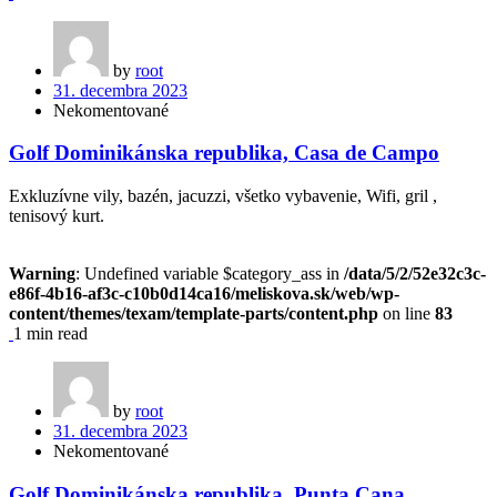
by
root
31. decembra 2023
Nekomentované
Golf Dominikánska republika, Casa de Campo
Exkluzívne vily, bazén, jacuzzi, všetko vybavenie, Wifi, gril ,
tenisový kurt.
Warning
: Undefined variable $category_ass in
/data/5/2/52e32c3c-
e86f-4b16-af3c-c10b0d14ca16/meliskova.sk/web/wp-
content/themes/texam/template-parts/content.php
on line
83
1 min read
by
root
31. decembra 2023
Nekomentované
Golf Dominikánska republika, Punta Cana