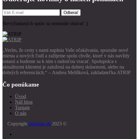
Odberať
Nevyžiadaných správ sa nemusíte obávať ;)
„Verím, že cesty s nami naplnia Vaše očakávania, spoznáte nové
miesta a nových ľudí a zažijeme spolu chvíle, ktoré v nás navždy
ostanú a budeme sa k nim s radosťou vracať. Spolupráca s
aktuálnymi klientmi je založená na dobrej skúsenosti, alebo na
dobrých referenciách.“ – Andrea Melišková, zakladateľka ATRIP
Čo ponúkame
Úvod
Náš blog
Turnaje
O nás
Copyright
interfase.sk
2023 ©