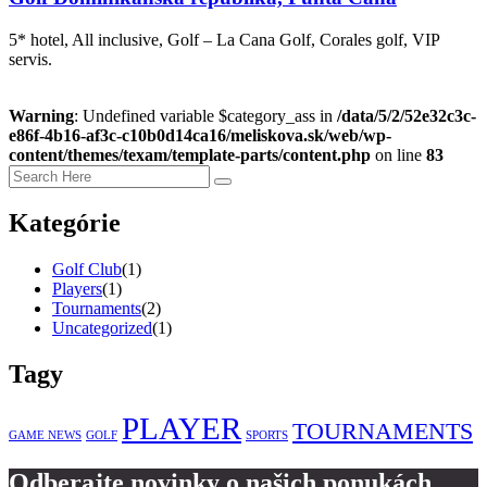
5* hotel, All inclusive, Golf – La Cana Golf, Corales golf, VIP
servis.
Warning
: Undefined variable $category_ass in
/data/5/2/52e32c3c-
e86f-4b16-af3c-c10b0d14ca16/meliskova.sk/web/wp-
content/themes/texam/template-parts/content.php
on line
83
Kategórie
Golf Club
(1)
Players
(1)
Tournaments
(2)
Uncategorized
(1)
Tagy
PLAYER
TOURNAMENTS
GAME NEWS
GOLF
SPORTS
Odberajte novinky o našich ponukách