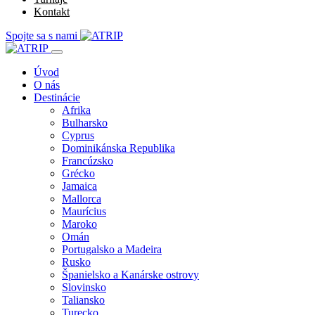
Kontakt
Spojte sa s nami
Úvod
O nás
Destinácie
Afrika
Bulharsko
Cyprus
Dominikánska Republika
Francúzsko
Grécko
Jamaica
Mallorca
Maurícius
Maroko
Omán
Portugalsko a Madeira
Rusko
Španielsko a Kanárske ostrovy
Slovinsko
Taliansko
Turecko