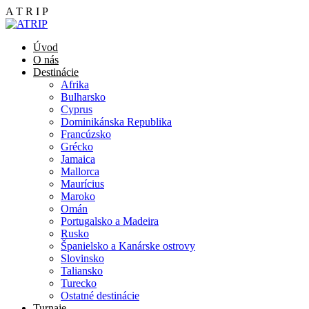
A
T
R
I
P
Úvod
O nás
Destinácie
Afrika
Bulharsko
Cyprus
Dominikánska Republika
Francúzsko
Grécko
Jamaica
Mallorca
Maurícius
Maroko
Omán
Portugalsko a Madeira
Rusko
Španielsko a Kanárske ostrovy
Slovinsko
Taliansko
Turecko
Ostatné destinácie
Turnaje