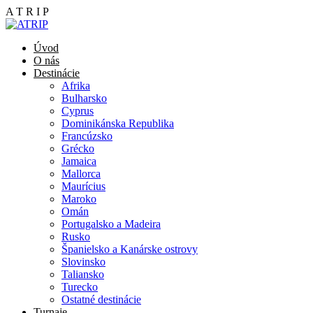
A
T
R
I
P
Úvod
O nás
Destinácie
Afrika
Bulharsko
Cyprus
Dominikánska Republika
Francúzsko
Grécko
Jamaica
Mallorca
Maurícius
Maroko
Omán
Portugalsko a Madeira
Rusko
Španielsko a Kanárske ostrovy
Slovinsko
Taliansko
Turecko
Ostatné destinácie
Turnaje