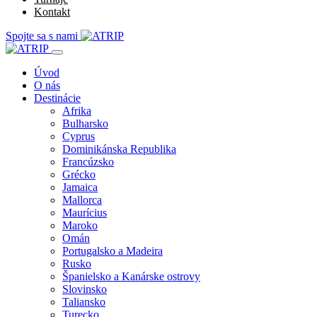
Kontakt
Spojte sa s nami
Úvod
O nás
Destinácie
Afrika
Bulharsko
Cyprus
Dominikánska Republika
Francúzsko
Grécko
Jamaica
Mallorca
Maurícius
Maroko
Omán
Portugalsko a Madeira
Rusko
Španielsko a Kanárske ostrovy
Slovinsko
Taliansko
Turecko