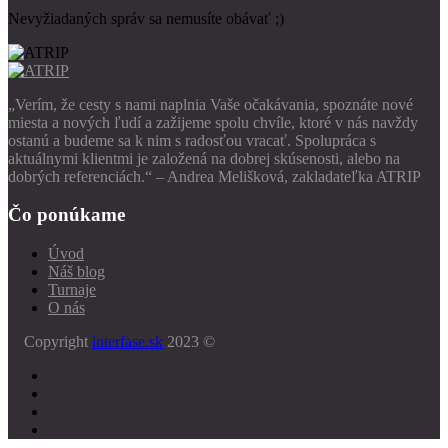
Nevyžiadaných správ sa nemusíte obávať ;)
„Verím, že cesty s nami naplnia Vaše očakávania, spoznáte nové
miesta a nových ľudí a zažijeme spolu chvíle, ktoré v nás navždy
ostanú a budeme sa k nim s radosťou vracať. Spolupráca s
aktuálnymi klientmi je založená na dobrej skúsenosti, alebo na
dobrých referenciách.“ – Andrea Melišková, zakladateľka ATRIP
Čo ponúkame
Úvod
Náš blog
Turnaje
O nás
Copyright
interfase.sk
2023 ©