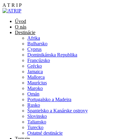
A
T
R
I
P
Úvod
O nás
Destinácie
Afrika
Bulharsko
Cyprus
Dominikánska Republika
Francúzsko
Grécko
Jamaica
Mallorca
Maurícius
Maroko
Omán
Portugalsko a Madeira
Rusko
Španielsko a Kanárske ostrovy
Slovinsko
Taliansko
Turecko
Ostatné destinácie
Turnaje