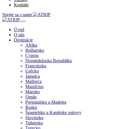
Kontakt
Spojte sa s nami
Úvod
O nás
Destinácie
Afrika
Bulharsko
Cyprus
Dominikánska Republika
Francúzsko
Grécko
Jamaica
Mallorca
Maurícius
Maroko
Omán
Portugalsko a Madeira
Rusko
Španielsko a Kanárske ostrovy
Slovinsko
Taliansko
Turecko