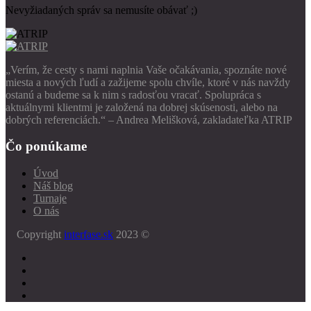
Nevyžiadaných správ sa nemusíte obávať ;)
„Verím, že cesty s nami naplnia Vaše očakávania, spoznáte nové
miesta a nových ľudí a zažijeme spolu chvíle, ktoré v nás navždy
ostanú a budeme sa k nim s radosťou vracať. Spolupráca s
aktuálnymi klientmi je založená na dobrej skúsenosti, alebo na
dobrých referenciách.“ – Andrea Melišková, zakladateľka ATRIP
Čo ponúkame
Úvod
Náš blog
Turnaje
O nás
Copyright
interfase.sk
2023 ©