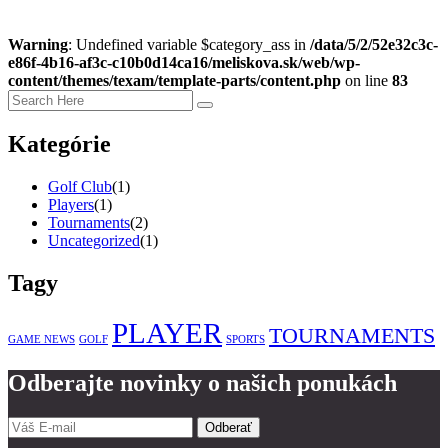
Warning
: Undefined variable $category_ass in
/data/5/2/52e32c3c-
e86f-4b16-af3c-c10b0d14ca16/meliskova.sk/web/wp-
content/themes/texam/template-parts/content.php
on line
83
Kategórie
Golf Club
(1)
Players
(1)
Tournaments
(2)
Uncategorized
(1)
Tagy
PLAYER
TOURNAMENTS
GAME NEWS
GOLF
SPORTS
Odberajte novinky o našich ponukách
Odberať