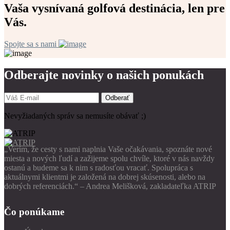
Vaša vysnívaná golfová destinácia, len pre
Vás.
Spojte sa s nami
Odberajte novinky o našich ponukách
Odberať
Nevyžiadaných správ sa nemusíte obávať ;)
„Verím, že cesty s nami naplnia Vaše očakávania, spoznáte nové
miesta a nových ľudí a zažijeme spolu chvíle, ktoré v nás navždy
ostanú a budeme sa k nim s radosťou vracať. Spolupráca s
aktuálnymi klientmi je založená na dobrej skúsenosti, alebo na
dobrých referenciách.“ – Andrea Melišková, zakladateľka ATRIP
Čo ponúkame