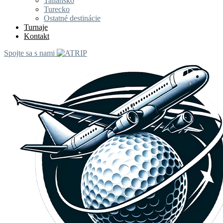
Taliansko
Turecko
Ostatné destinácie
Turnaje
Kontakt
Spojte sa s nami