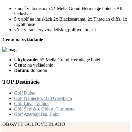
7 nocí v luxusnom 5* Melia Grand Hermitage hoteli s All
inclusive
5 x golf na ihriskách 2x Blacksearama, 2x Thracian cliffs, 1x
Lighthouse
všetky transfery z/na letisko, golfové ihriská
Cena: na vyžiadanie
Ubytovanie:
5* Melia Grand Hermitage hotel
Cena:
na vyžiadanie
Dátum:
dohodou
TOP Destinácie
Golf Dubai
Golf Nemecko, Bad Griesbach
Golf Litva, Vilnius
Golf Škótsko, Oblasť Carnoustie
Golf Azerbajdžan, Baku
OBJAVTE GOLFOVÉ BLAHO