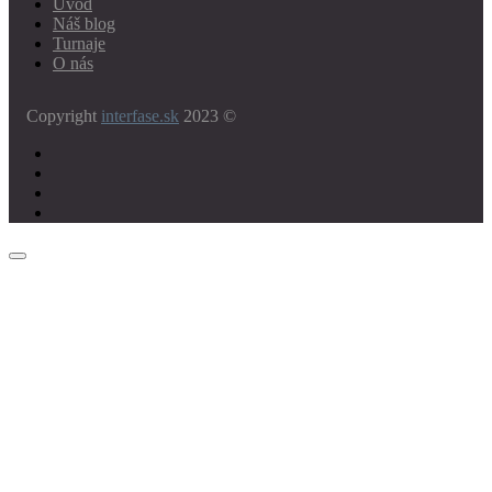
Úvod
Náš blog
Turnaje
O nás
Copyright
interfase.sk
2023 ©