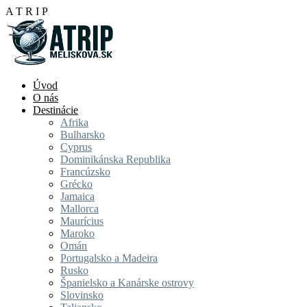
A
T
R
I
P
Úvod
O nás
Destinácie
Afrika
Bulharsko
Cyprus
Dominikánska Republika
Francúzsko
Grécko
Jamaica
Mallorca
Maurícius
Maroko
Omán
Portugalsko a Madeira
Rusko
Španielsko a Kanárske ostrovy
Slovinsko