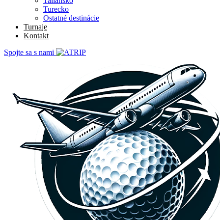
Taliansko
Turecko
Ostatné destinácie
Turnaje
Kontakt
Spojte sa s nami