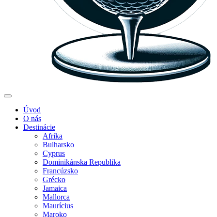
Úvod
O nás
Destinácie
Afrika
Bulharsko
Cyprus
Dominikánska Republika
Francúzsko
Grécko
Jamaica
Mallorca
Maurícius
Maroko