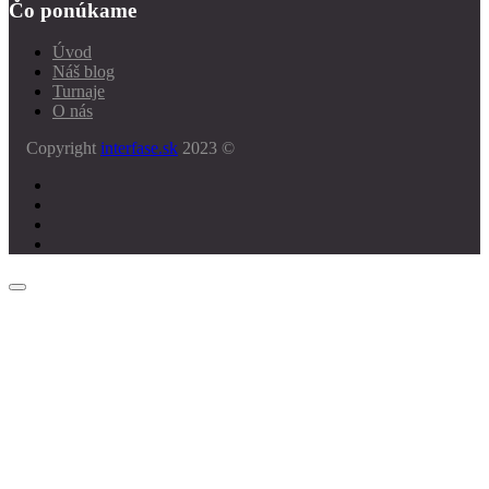
Čo ponúkame
Úvod
Náš blog
Turnaje
O nás
Copyright
interfase.sk
2023 ©