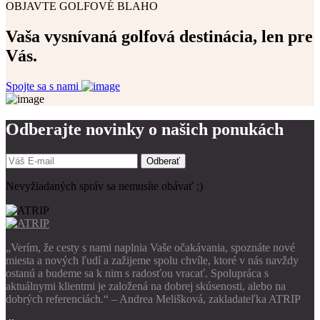
OBJAVTE GOLFOVÉ BLAHO
Vaša vysnívaná golfová destinácia, len pre
Vás.
Spojte sa s nami
Odberajte novinky o našich ponukách
Odberať
Nevyžiadaných správ sa nemusíte obávať ;)
„Verím, že cesty s nami naplnia Vaše očakávania, spoznáte nové
miesta a nových ľudí a zažijeme spolu chvíle, ktoré v nás navždy
ostanú a budeme sa k nim s radosťou vracať. Spolupráca s
aktuálnymi klientmi je založená na dobrej skúsenosti, alebo na
dobrých referenciách.“ – Andrea Melišková, zakladateľka ATRIP