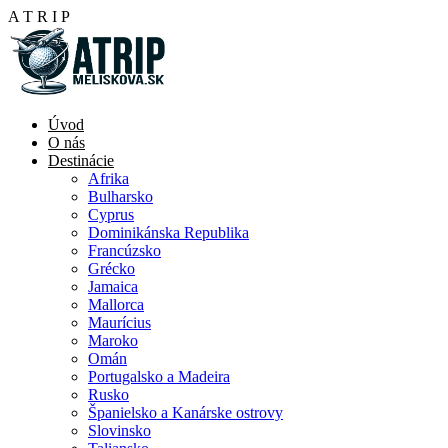
A
T
R
I
P
Úvod
O nás
Destinácie
Afrika
Bulharsko
Cyprus
Dominikánska Republika
Francúzsko
Grécko
Jamaica
Mallorca
Maurícius
Maroko
Omán
Portugalsko a Madeira
Rusko
Španielsko a Kanárske ostrovy
Slovinsko