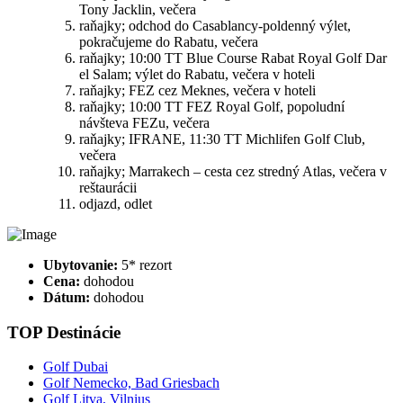
Tony Jacklin, večera
raňajky; odchod do Casablancy-poldenný výlet,
pokračujeme do Rabatu, večera
raňajky; 10:00 TT Blue Course Rabat Royal Golf Dar
el Salam; výlet do Rabatu, večera v hoteli
raňajky; FEZ cez Meknes, večera v hoteli
raňajky; 10:00 TT FEZ Royal Golf, popoludní
návšteva FEZu, večera
raňajky; IFRANE, 11:30 TT Michlifen Golf Club,
večera
raňajky; Marrakech – cesta cez stredný Atlas, večera v
reštaurácii
odjazd, odlet
Ubytovanie:
5* rezort
Cena:
dohodou
Dátum:
dohodou
TOP Destinácie
Golf Dubai
Golf Nemecko, Bad Griesbach
Golf Litva, Vilnius