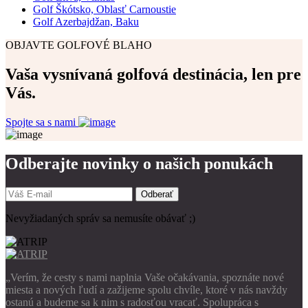
Golf Škótsko, Oblasť Carnoustie
Golf Azerbajdžan, Baku
OBJAVTE GOLFOVÉ BLAHO
Vaša vysnívaná golfová destinácia, len pre
Vás.
Spojte sa s nami
Odberajte novinky o našich ponukách
Odberať
Nevyžiadaných správ sa nemusíte obávať ;)
„Verím, že cesty s nami naplnia Vaše očakávania, spoznáte nové
miesta a nových ľudí a zažijeme spolu chvíle, ktoré v nás navždy
ostanú a budeme sa k nim s radosťou vracať. Spolupráca s