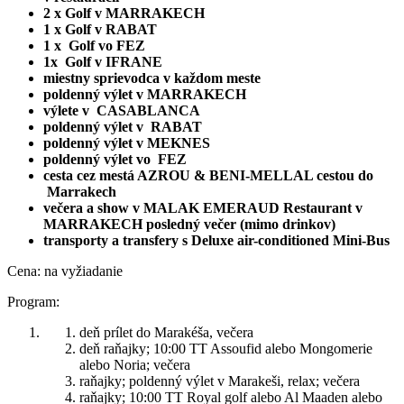
2 x Golf v MARRAKECH
1 x Golf v RABAT
1 x Golf vo FEZ
1x Golf v IFRANE
miestny sprievodca v každom meste
poldenný výlet v MARRAKECH
výlete v CASABLANCA
poldenný výlet v RABAT
poldenný výlet v MEKNES
poldenný výlet vo FEZ
cesta cez mestá AZROU & BENI-MELLAL cestou do
Marrakech
večera a show v MALAK EMERAUD Restaurant v
MARRAKECH posledný večer (mimo drinkov)
transporty a transfery s Deluxe air-conditioned Mini-Bus
Cena: na vyžiadanie
Program:
deň prílet do Marakéša, večera
deň raňajky; 10:00 TT Assoufid alebo Mongomerie
alebo Noria; večera
raňajky; poldenný výlet v Marakeši, relax; večera
raňajky; 10:00 TT Royal golf alebo Al Maaden alebo