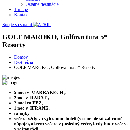
Ostatné destinácie
Turnaje
Kontakt
Spojte sa s nami
GOLF MAROKO, Golfová túra 5*
Resorty
Domov
Destinácia
GOLF MAROKO, Golfová túra 5* Resorty
5 nocí v MARRAKECH ,
2noci v RABAT ,
2 noci vo FEZ,
1 noc v IFRANE,
raňajky
večera vždy vo vybranom hoteli (v cene nie sú zahrnuté
nápoje), okrem večere v posledný večer, kedy bude večera
v reštaurácii