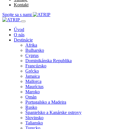
Kontakt
Spojte sa s nami
Úvod
O nás
Destinácie
Afrika
Bulharsko
Cyprus
Dominikánska Republika
Francúzsko
Grécko
Jamaica
Mallorca
Maurícius
Maroko
Omán
Portugalsko a Madeira
Rusko
Španielsko a Kanárske ostrovy
Slovinsko
Taliansko
Turecko