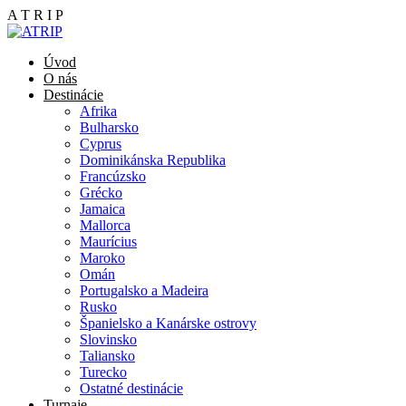
A
T
R
I
P
Úvod
O nás
Destinácie
Afrika
Bulharsko
Cyprus
Dominikánska Republika
Francúzsko
Grécko
Jamaica
Mallorca
Maurícius
Maroko
Omán
Portugalsko a Madeira
Rusko
Španielsko a Kanárske ostrovy
Slovinsko
Taliansko
Turecko
Ostatné destinácie
Turnaje