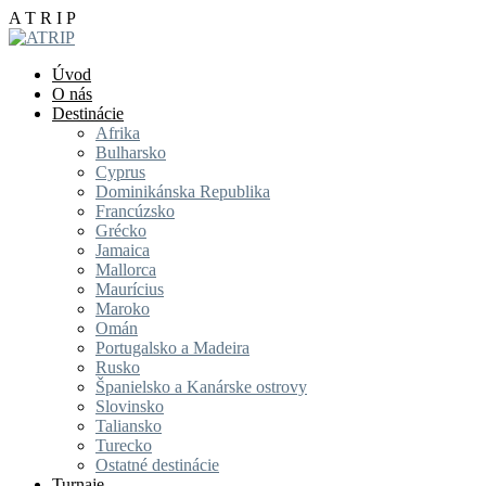
A
T
R
I
P
Úvod
O nás
Destinácie
Afrika
Bulharsko
Cyprus
Dominikánska Republika
Francúzsko
Grécko
Jamaica
Mallorca
Maurícius
Maroko
Omán
Portugalsko a Madeira
Rusko
Španielsko a Kanárske ostrovy
Slovinsko
Taliansko
Turecko
Ostatné destinácie
Turnaje