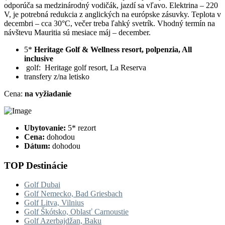
odporúča sa medzinárodný vodičák, jazdí sa vľavo. Elektrina – 220
V, je potrebná redukcia z anglických na európske zásuvky. Teplota v
decembri – cca 30°C, večer treba ľahký svetrík. Vhodný termín na
návštevu Mauritia sú mesiace máj – december.
5*
Heritage Golf & Wellness resort, polpenzia, All
inclusive
golf: Heritage golf resort, La Reserva
transfery z/na letisko
Cena:
na vyžiadanie
Ubytovanie:
5* rezort
Cena:
dohodou
Dátum:
dohodou
TOP Destinácie
Golf Dubai
Golf Nemecko, Bad Griesbach
Golf Litva, Vilnius
Golf Škótsko, Oblasť Carnoustie
Golf Azerbajdžan, Baku