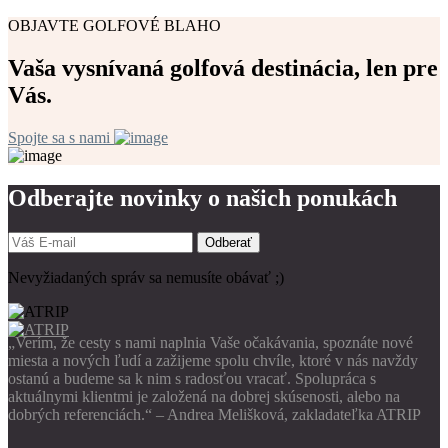
OBJAVTE GOLFOVÉ BLAHO
Vaša vysnívaná golfová destinácia, len pre
Vás.
Spojte sa s nami
Odberajte novinky o našich ponukách
Odberať
Nevyžiadaných správ sa nemusíte obávať ;)
„Verím, že cesty s nami naplnia Vaše očakávania, spoznáte nové
miesta a nových ľudí a zažijeme spolu chvíle, ktoré v nás navždy
ostanú a budeme sa k nim s radosťou vracať. Spolupráca s
aktuálnymi klientmi je založená na dobrej skúsenosti, alebo na
dobrých referenciách.“ – Andrea Melišková, zakladateľka ATRIP