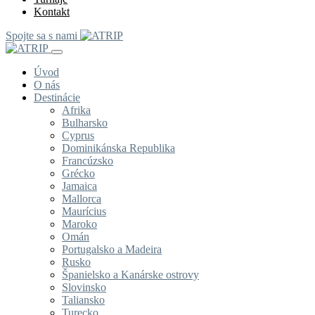
Kontakt
Spojte sa s nami
Úvod
O nás
Destinácie
Afrika
Bulharsko
Cyprus
Dominikánska Republika
Francúzsko
Grécko
Jamaica
Mallorca
Maurícius
Maroko
Omán
Portugalsko a Madeira
Rusko
Španielsko a Kanárske ostrovy
Slovinsko
Taliansko
Turecko