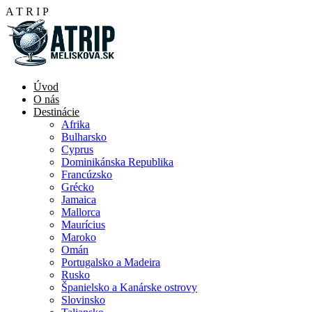
A
T
R
I
P
Úvod
O nás
Destinácie
Afrika
Bulharsko
Cyprus
Dominikánska Republika
Francúzsko
Grécko
Jamaica
Mallorca
Maurícius
Maroko
Omán
Portugalsko a Madeira
Rusko
Španielsko a Kanárske ostrovy
Slovinsko