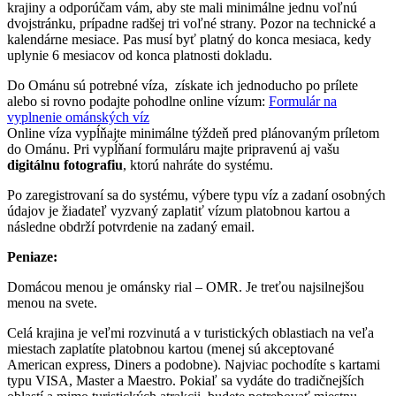
krajiny a odporúčam vám, aby ste mali minimálne jednu voľnú
dvojstránku, prípadne radšej tri voľné strany. Pozor na technické a
kalendárne mesiace. Pas musí byť platný do konca mesiaca, kedy
uplynie 6 mesiacov od konca platnosti dokladu.
Do Ománu sú potrebné víza, získate ich jednoducho po prílete
alebo si rovno podajte pohodlne online vízum:
Formulár na
vyplnenie ománských víz
Online víza vypĺňajte minimálne týždeň pred plánovaným príletom
do Ománu. Pri vypĺňaní formuláru majte pripravenú aj vašu
digitálnu fotografiu
, ktorú nahráte do systému.
Po zaregistrovaní sa do systému, výbere typu víz a zadaní osobných
údajov je žiadateľ vyzvaný zaplatiť vízum platobnou kartou a
následne obdrží potvrdenie na zadaný email.
Peniaze:
Domácou menou je ománsky rial – OMR. Je treťou najsilnejšou
menou na svete.
Celá krajina je veľmi rozvinutá a v turistických oblastiach na veľa
miestach zaplatíte platobnou kartou (menej sú akceptované
American express, Diners a podobne). Najviac pochodíte s kartami
typu VISA, Master a Maestro. Pokiaľ sa vydáte do tradičnejších