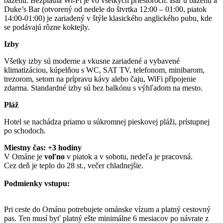
bazénu. Bezplatná Wi-Fi je vo všetkých priestoroch. Bar u bazénu a
Duke’s Bar (otvorený od nedele do štvrtka 12:00 – 01:00, piatok
14:00-01:00) je zariadený v štýle klasického anglického pubu, kde
se podávajú rôzne koktejly.
Izby
Všetky izby sú moderne a vkusne zariadené a vybavené
klimatizáciou, kúpelňou s WC, SAT TV, telefonom, minibarom,
trezorom, setom na prípravu kávy alebo čaju, WiFi připojenie
zdarma. Standardné izby sú bez balkónu s výhľadom na mesto.
Pláž
Hotel se nachádza priamo u súkromnej pieskovej pláži, prístupnej
po schodoch.
Miestny čas: +3 hodiny
V Ománe je
voľno
v piatok a v sobotu, nedeľa je pracovná.
Cez deň je teplo do 28 st., večer chladnejšie.
Podmienky vstupu:
Pri ceste do Ománu potrebujete ománske vízum a platný cestovný
pas. Ten musí byť platný ešte minimálne 6 mesiacov po návrate z