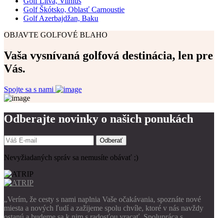
Golf Litva, Vilnius
Golf Škótsko, Oblasť Carnoustie
Golf Azerbajdžan, Baku
OBJAVTE GOLFOVÉ BLAHO
Vaša vysnívaná golfová destinácia, len pre
Vás.
Spojte sa s nami
Odberajte novinky o našich ponukách
Odberať
Nevyžiadaných správ sa nemusíte obávať ;)
„Verím, že cesty s nami naplnia Vaše očakávania, spoznáte nové
miesta a nových ľudí a zažijeme spolu chvíle, ktoré v nás navždy
ostanú a budeme sa k nim s radosťou vracať. Spolupráca s