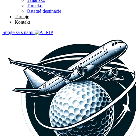
Taliansko
Turecko
Ostatné destinácie
Turnaje
Kontakt
Spojte sa s nami