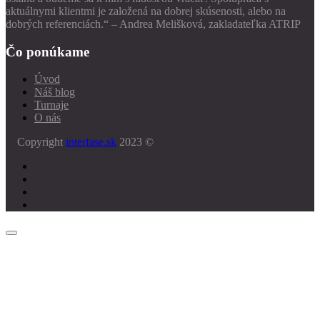
aktuálnymi klientmi je založená na dobrej skúsenosti, alebo na
dobrých referenciách.“ – Andrea Melišková, zakladateľka ATRIP
Čo ponúkame
Úvod
Náš blog
Turnaje
O nás
Copyright
interfase.sk
2023 ©