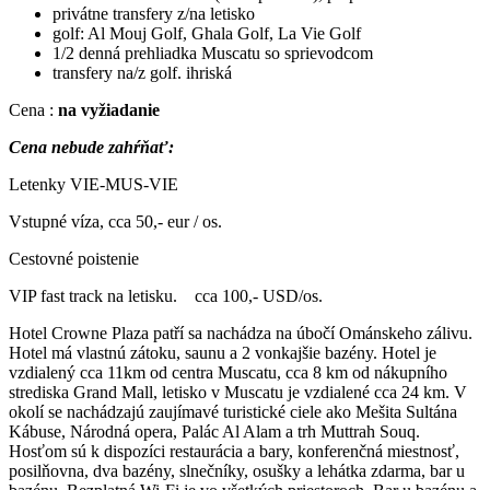
privátne transfery z/na letisko
golf: Al Mouj Golf, Ghala Golf, La Vie Golf
1/2 denná prehliadka Muscatu so sprievodcom
transfery na/z golf. ihriská
Cena :
na vyžiadanie
Cena nebude zahŕňať:
Letenky VIE-MUS-VIE
Vstupné víza, cca 50,- eur / os.
Cestovné poistenie
VIP fast track na letisku. cca 100,- USD/os.
Hotel Crowne Plaza patří sa nachádza na úbočí Ománskeho zálivu.
Hotel má vlastnú zátoku, saunu a 2 vonkajšie bazény. Hotel je
vzdialený cca 11km od centra Muscatu, cca 8 km od nákupního
strediska Grand Mall, letisko v Muscatu je vzdialené cca 24 km. V
okolí se nachádzajú zaujímavé turistické ciele ako Mešita Sultána
Kábuse, Národná opera, Palác Al Alam a trh Muttrah Souq.
Hosťom sú k dispozíci restaurácia a bary, konferenčná miestnosť,
posilňovna, dva bazény, slnečníky, osušky a lehátka zdarma, bar u