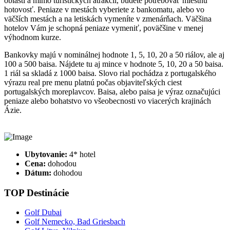
oblastí a mimo turistických atrakcii, budete potrebovať miestnu
hotovosť. Peniaze v mestách vyberiete z bankomatu, alebo vo
väčších mestách a na letiskách vymeníte v zmenárňach. Väčšina
hotelov Vám je schopná peniaze vymeniť, poväčšine v menej
výhodnom kurze.
Bankovky majú v nominálnej hodnote 1, 5, 10, 20 a 50 riálov, ale aj
100 a 500 baisa. Nájdete tu aj mince v hodnote 5, 10, 20 a 50 baisa.
1 riál sa skladá z 1000 baisa. Slovo rial pochádza z portugalského
výrazu real pre menu platnú počas objaviteľských ciest
portugalských moreplavcov. Baisa, alebo paisa je výraz označujúci
peniaze alebo bohatstvo vo všeobecnosti vo viacerých krajinách
Ázie.
Ubytovanie:
4* hotel
Cena:
dohodou
Dátum:
dohodou
TOP Destinácie
Golf Dubai
Golf Nemecko, Bad Griesbach