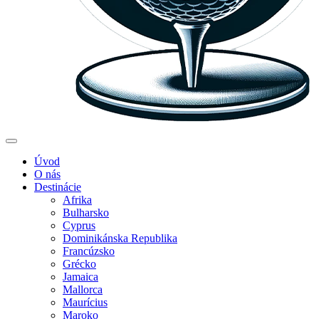
Úvod
O nás
Destinácie
Afrika
Bulharsko
Cyprus
Dominikánska Republika
Francúzsko
Grécko
Jamaica
Mallorca
Maurícius
Maroko