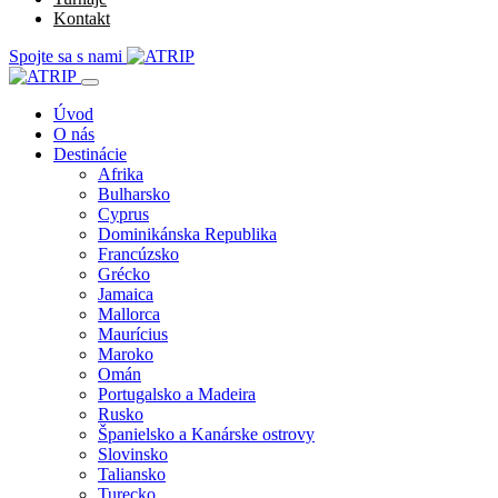
Kontakt
Spojte sa s nami
Úvod
O nás
Destinácie
Afrika
Bulharsko
Cyprus
Dominikánska Republika
Francúzsko
Grécko
Jamaica
Mallorca
Maurícius
Maroko
Omán
Portugalsko a Madeira
Rusko
Španielsko a Kanárske ostrovy
Slovinsko
Taliansko
Turecko