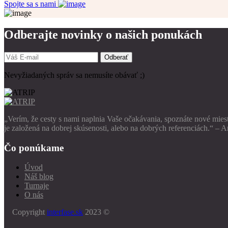
Spojte sa s nami
Odberajte novinky o našich ponukách
Odberať
Nevyžiadaných správ sa nemusíte obávať ;)
„Verím, že cesty s nami naplnia Vaše očakávania, spoznáte nové miest
je založená na dobrej skúsenosti, alebo na dobrých referenciách.“ –
Čo ponúkame
Úvod
Náš blog
Turnaje
O nás
Copyright
interfase.sk
2023 ©