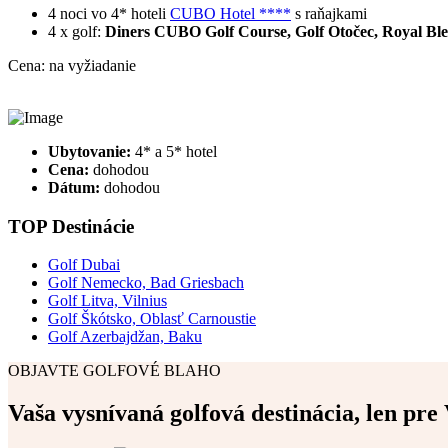
4 noci vo 4* hoteli
CUBO Hotel ****
s raňajkami
4 x golf:
Diners CUBO Golf Course, Golf Otočec, Royal Ble
Cena: na vyžiadanie
Ubytovanie:
4* a 5* hotel
Cena:
dohodou
Dátum:
dohodou
TOP Destinácie
Golf Dubai
Golf Nemecko, Bad Griesbach
Golf Litva, Vilnius
Golf Škótsko, Oblasť Carnoustie
Golf Azerbajdžan, Baku
OBJAVTE GOLFOVÉ BLAHO
Vaša vysnívaná golfová destinácia, len pre 