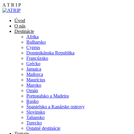
A
T
R
I
P
Úvod
O nás
Destinácie
Afrika
Bulharsko
Cyprus
Dominikánska Republika
Francúzsko
Grécko
Jamaica
Mallorca
Maurícius
Maroko
Omán
Portugalsko a Madeira
Rusko
Španielsko a Kanárske ostrovy
Slovinsko
Taliansko
Turecko
Ostatné destinácie
Turnaje