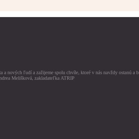
a a nových ľudí a zažijeme spolu chvíle, ktoré v nás navždy ostanú a 
 Andrea Melišková, zakladateľka ATRIP