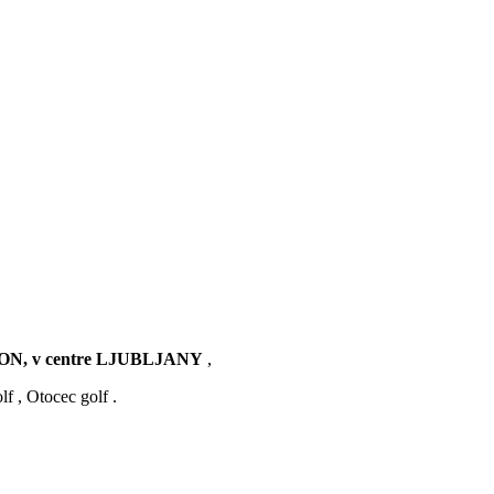
, v centre LJUBLJANY
,
f , Otocec golf .