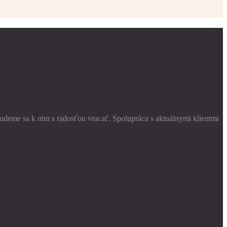
budeme sa k nim s radosťou vracať. Spolupráca s aktuálnymi klientmi