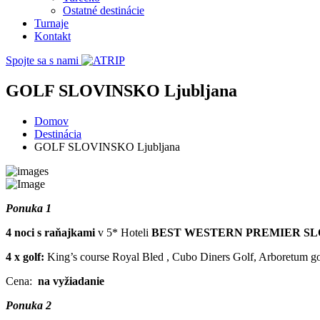
Ostatné destinácie
Turnaje
Kontakt
Spojte sa s nami
GOLF SLOVINSKO Ljubljana
Domov
Destinácia
GOLF SLOVINSKO Ljubljana
Ponuka 1
4 noci s raňajkami
v 5* Hoteli
BEST WESTERN PREMIER SLON
4 x golf:
King’s course Royal Bled , Cubo Diners Golf, Arboretum gol
Cena:
na vyžiadanie
Ponuka 2