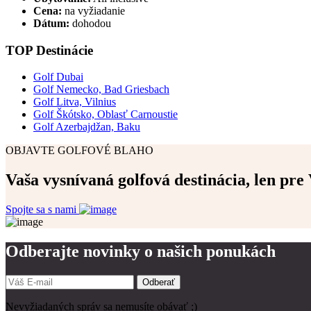
Cena:
na vyžiadanie
Dátum:
dohodou
TOP Destinácie
Golf Dubai
Golf Nemecko, Bad Griesbach
Golf Litva, Vilnius
Golf Škótsko, Oblasť Carnoustie
Golf Azerbajdžan, Baku
OBJAVTE GOLFOVÉ BLAHO
Vaša vysnívaná golfová destinácia, len pre 
Spojte sa s nami
Odberajte novinky o našich ponukách
Odberať
Nevyžiadaných správ sa nemusíte obávať ;)