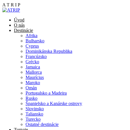
A
T
R
I
P
Úvod
O nás
Destinácie
Afrika
Bulharsko
Cyprus
Dominikánska Republika
Francúzsko
Grécko
Jamaica
Mallorca
Maurícius
Maroko
Omán
Portugalsko a Madeira
Rusko
Španielsko a Kanárske ostrovy
Slovinsko
Taliansko
Turecko
Ostatné destinácie
Turnaje