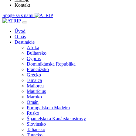
Kontakt
Spojte sa s nami
Úvod
O nás
Destinácie
Afrika
Bulharsko
Cyprus
Dominikánska Republika
Francúzsko
Grécko
Jamaica
Mallorca
Maurícius
Maroko
Omán
Portugalsko a Madeira
Rusko
Španielsko a Kanárske ostrovy
Slovinsko
Taliansko
Turecko