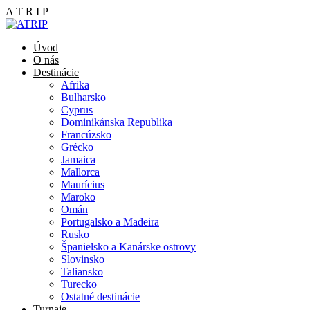
A
T
R
I
P
Úvod
O nás
Destinácie
Afrika
Bulharsko
Cyprus
Dominikánska Republika
Francúzsko
Grécko
Jamaica
Mallorca
Maurícius
Maroko
Omán
Portugalsko a Madeira
Rusko
Španielsko a Kanárske ostrovy
Slovinsko
Taliansko
Turecko
Ostatné destinácie
Turnaje