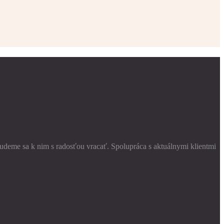
budeme sa k nim s radosťou vracať. Spolupráca s aktuálnymi klientmi