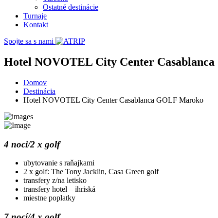
Ostatné destinácie
Turnaje
Kontakt
Spojte sa s nami
Hotel NOVOTEL City Center Casablanc
Domov
Destinácia
Hotel NOVOTEL City Center Casablanca GOLF Maroko
4 noci/2 x golf
ubytovanie s raňajkami
2 x golf: The Tony Jacklin, Casa Green golf
transfery z/na letisko
transfery hotel – ihriská
miestne poplatky
7 nocí/4 x golf