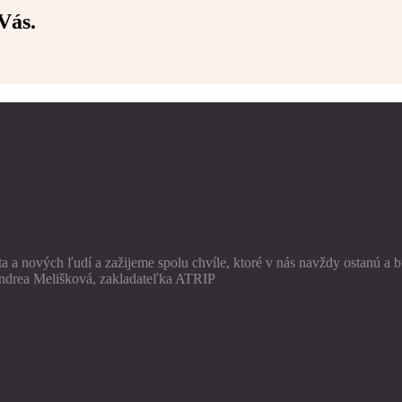
Vás.
a a nových ľudí a zažijeme spolu chvíle, ktoré v nás navždy ostanú a 
 Andrea Melišková, zakladateľka ATRIP