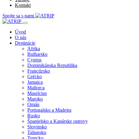
Kontakt
Spojte sa s nami
Úvod
O nás
Destinácie
Afrika
Bulharsko
Cyprus
Dominikánska Republika
Francúzsko
Grécko
Jamaica
Mallorca
Maurícius
Maroko
Omán
Portugalsko a Madeira
Rusko
Španielsko a Kanárske ostrovy
Slovinsko
Taliansko
Turecko