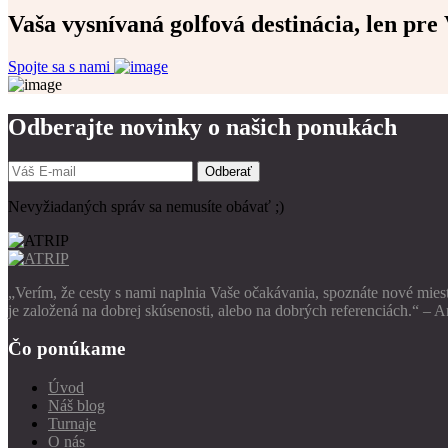
Vaša vysnívaná golfová destinácia, len pre 
Spojte sa s nami
Odberajte novinky o našich ponukách
Odberať
Nevyžiadaných správ sa nemusíte obávať ;)
„Verím, že cesty s nami naplnia Vaše očakávania, spoznáte nové miest
je založená na dobrej skúsenosti, alebo na dobrých referenciách.“ –
Čo ponúkame
Úvod
Náš blog
Turnaje
O nás